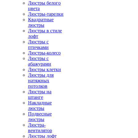
Люстры белого
цвета
Люстры-тарелки
Квадратные
люстры
Люстры в стиле
лофт
Люстры с
птичками
Люстры-колесо
Люстры с
абажурами
Люстры клетки
Люстры для
натяжных
потолков
Люстры на
штанге
Накладные
люстры
Подвесные
люстры
Люстра-
вентилятор
Люстры лофт