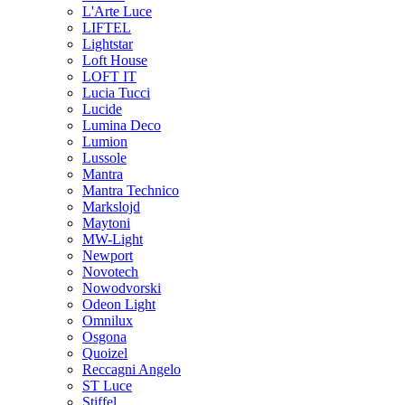
L'Arte Luce
LIFTEL
Lightstar
Loft House
LOFT IT
Lucia Tucci
Lucide
Lumina Deco
Lumion
Lussole
Mantra
Mantra Technico
Markslojd
Maytoni
MW-Light
Newport
Novotech
Nowodvorski
Odeon Light
Omnilux
Osgona
Quoizel
Reccagni Angelo
ST Luce
Stiffel