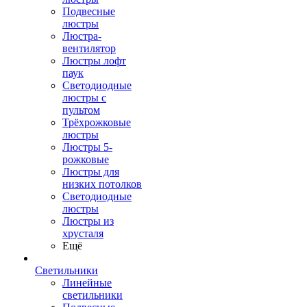
Подвесные
люстры
Люстра-
вентилятор
Люстры лофт
паук
Светодиодные
люстры с
пультом
Трёхрожковые
люстры
Люстры 5-
рожковые
Люстры для
низких потолков
Cветодиодные
люстры
Люстры из
хрусталя
Ещё
Светильники
Линейные
светильники