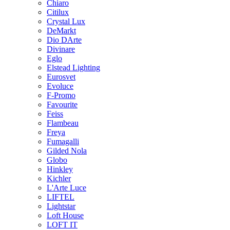
Chiaro
Citilux
Crystal Lux
DeMarkt
Dio DArte
Divinare
Eglo
Elstead Lighting
Eurosvet
Evoluce
F-Promo
Favourite
Feiss
Flambeau
Freya
Fumagalli
Gilded Nola
Globo
Hinkley
Kichler
L'Arte Luce
LIFTEL
Lightstar
Loft House
LOFT IT