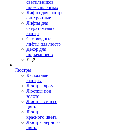
светильников
промышленных
Лифты для люстр
синхронные
Лифты для
сверхтяжелых
люстр
Самоходные
лифты для люстр
Декор для
подъемников
Ещё
Люстры
Каскадные
люстры
Люстры хром
Люстры под
золото
Люстры синего
цвета
Люстры
красного цвета
Люстры черного
цвета