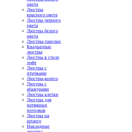
цвета
Люстры
красного цвета
Люстры черного
цвета
Люстры белого
цвета
Люстры-тарелки
Квадратные
люстры
Люстры в стиле
лофт
Люстры с
птичками
Люстры-колесо
Люстры с
абажурами
Люстры клетки
Люстры для
натяжных
потолков
Люстры на
штанге
Накладные
люстры