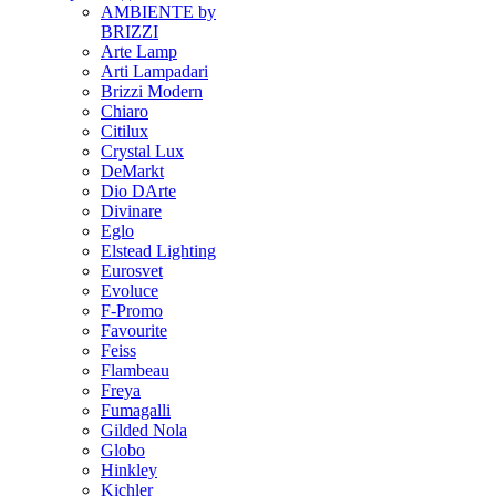
AMBIENTE by
BRIZZI
Arte Lamp
Arti Lampadari
Brizzi Modern
Chiaro
Citilux
Crystal Lux
DeMarkt
Dio DArte
Divinare
Eglo
Elstead Lighting
Eurosvet
Evoluce
F-Promo
Favourite
Feiss
Flambeau
Freya
Fumagalli
Gilded Nola
Globo
Hinkley
Kichler