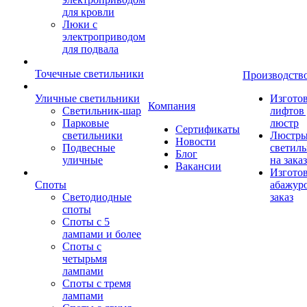
для кровли
Люки с
электроприводом
для подвала
Точечные светильники
Производств
Уличные светильники
Изгото
Компания
Светильник-шар
лифтов 
Парковые
люстр
Сертификаты
светильники
Люстры
Новости
Подвесные
светил
Блог
уличные
на заказ
Вакансии
Изгото
Споты
абажур
Светодиодные
заказ
споты
Споты с 5
лампами и более
Споты с
четырьмя
лампами
Споты с тремя
лампами