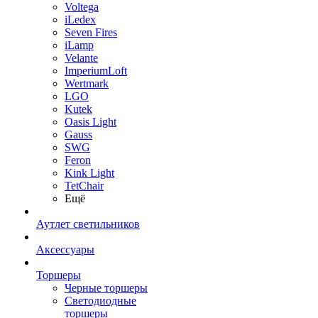
Voltega
iLedex
Seven Fires
iLamp
Velante
ImperiumLoft
Wertmark
LGO
Kutek
Oasis Light
Gauss
SWG
Feron
Kink Light
TetСhair
Ещё
Аутлет светильников
Аксессуары
Торшеры
Черные торшеры
Светодиодные
торшеры