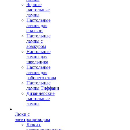
Черные
настольные
лампы
Настольные
лампы для
спальни
Настольные
лампы с
абажуром
Настольные
лампы для
школьника
Настольные
лампы для
рабочего стола
Настольные
лампы Тиффани
Дизайнерские
настольные
лампы
Люки с
электроприводом
Люки с
электроприводом