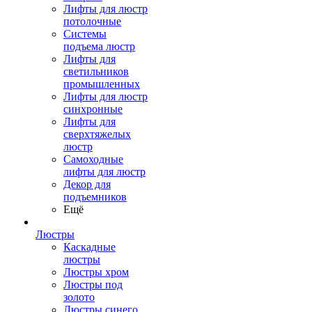
Лифты для люстр
потолочные
Системы
подъема люстр
Лифты для
светильников
промышленных
Лифты для люстр
синхронные
Лифты для
сверхтяжелых
люстр
Самоходные
лифты для люстр
Декор для
подъемников
Ещё
Люстры
Каскадные
люстры
Люстры хром
Люстры под
золото
Люстры синего