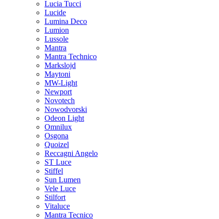
Lucia Tucci
Lucide
Lumina Deco
Lumion
Lussole
Mantra
Mantra Technico
Markslojd
Maytoni
MW-Light
Newport
Novotech
Nowodvorski
Odeon Light
Omnilux
Osgona
Quoizel
Reccagni Angelo
ST Luce
Stiffel
Sun Lumen
Vele Luce
Stilfort
Vitaluce
Mantra Tecnico