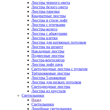
Люстры черного цвета
Люстры белого цвета
Люстры-тарелки
Квадратные люстры
Люстры в стиле лофт
Люстры с птичками
Люстры-колесо
Люстры с абажурами
Люстры клетки
Люстры для натяжных потолков
Люстры на штанге
Накладные люстры
Подвесные люстры
Люстра-вентилятор
Люстры лофт паук
Светодиодные люстры с пультом
Трёхрожковые люстры
Люстры 5-рожковые
Люстры для низких потолков
Cветодиодные люстры
Люстры из хрусталя
Светильники
Назад
Светильники
Линейные светильники