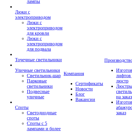
лампы
Люки с
электроприводом
Люки с
электроприводом
для кровли
Люки с
электроприводом
для подвала
Точечные светильники
Производств
Уличные светильники
Изгото
Компания
Светильник-шар
лифтов 
Парковые
люстр
Сертификаты
светильники
Люстры
Новости
Подвесные
светил
Блог
уличные
на заказ
Вакансии
Изгото
Споты
абажур
Светодиодные
заказ
споты
Споты с 5
лампами и более