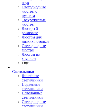
паук
Светодиодные
люстры с
пультом
Трёхрожковые
люстры
Люстры 5-
рожковые
Люстры для
низких потолков
Cветодиодные
люстры
Люстры из
хрусталя
Ещё
Светильники
Линейные
светильники
Подвесные
светильники
Потолочные
светильники
Светодиодные
светильники