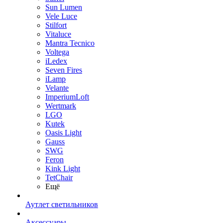
Sun Lumen
Vele Luce
Stilfort
Vitaluce
Mantra Tecnico
Voltega
iLedex
Seven Fires
iLamp
Velante
ImperiumLoft
Wertmark
LGO
Kutek
Oasis Light
Gauss
SWG
Feron
Kink Light
TetСhair
Ещё
Аутлет светильников
Аксессуары