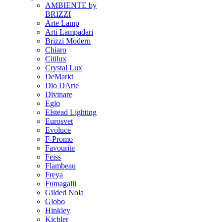
AMBIENTE by
BRIZZI
Arte Lamp
Arti Lampadari
Brizzi Modern
Chiaro
Citilux
Crystal Lux
DeMarkt
Dio DArte
Divinare
Eglo
Elstead Lighting
Eurosvet
Evoluce
F-Promo
Favourite
Feiss
Flambeau
Freya
Fumagalli
Gilded Nola
Globo
Hinkley
Kichler