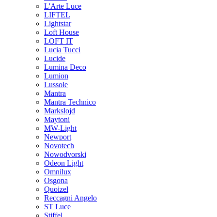
L'Arte Luce
LIFTEL
Lightstar
Loft House
LOFT IT
Lucia Tucci
Lucide
Lumina Deco
Lumion
Lussole
Mantra
Mantra Technico
Markslojd
Maytoni
MW-Light
Newport
Novotech
Nowodvorski
Odeon Light
Omnilux
Osgona
Quoizel
Reccagni Angelo
ST Luce
Stiffel