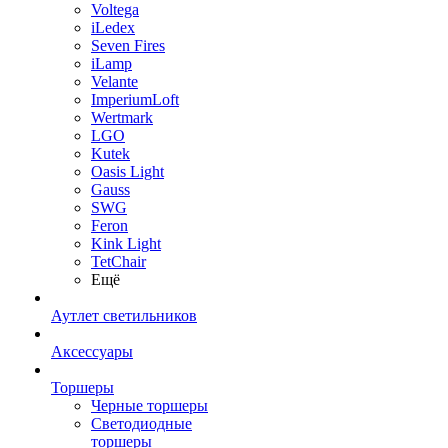
Voltega
iLedex
Seven Fires
iLamp
Velante
ImperiumLoft
Wertmark
LGO
Kutek
Oasis Light
Gauss
SWG
Feron
Kink Light
TetСhair
Ещё
Аутлет светильников
Аксессуары
Торшеры
Черные торшеры
Светодиодные
торшеры