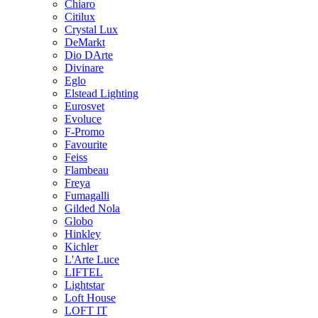
Chiaro
Citilux
Crystal Lux
DeMarkt
Dio DArte
Divinare
Eglo
Elstead Lighting
Eurosvet
Evoluce
F-Promo
Favourite
Feiss
Flambeau
Freya
Fumagalli
Gilded Nola
Globo
Hinkley
Kichler
L'Arte Luce
LIFTEL
Lightstar
Loft House
LOFT IT