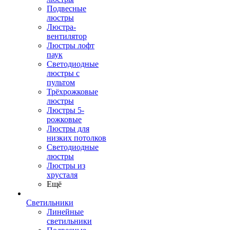
Подвесные
люстры
Люстра-
вентилятор
Люстры лофт
паук
Светодиодные
люстры с
пультом
Трёхрожковые
люстры
Люстры 5-
рожковые
Люстры для
низких потолков
Cветодиодные
люстры
Люстры из
хрусталя
Ещё
Светильники
Линейные
светильники