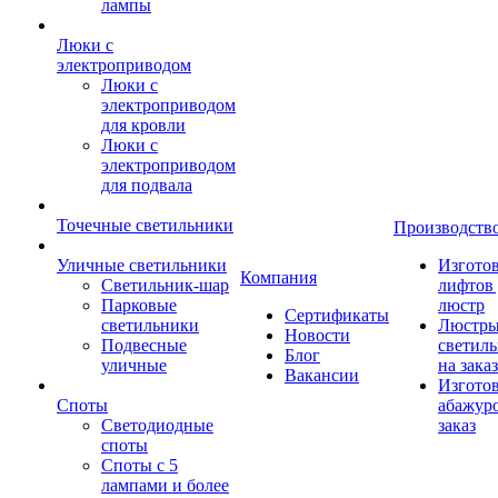
лампы
Люки с
электроприводом
Люки с
электроприводом
для кровли
Люки с
электроприводом
для подвала
Точечные светильники
Производств
Уличные светильники
Изгото
Компания
Светильник-шар
лифтов 
Парковые
люстр
Сертификаты
светильники
Люстры
Новости
Подвесные
светил
Блог
уличные
на заказ
Вакансии
Изгото
Споты
абажур
Светодиодные
заказ
споты
Споты с 5
лампами и более