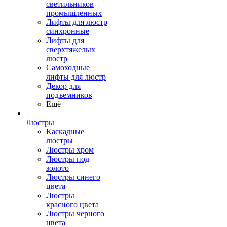
светильников
промышленных
Лифты для люстр
синхронные
Лифты для
сверхтяжелых
люстр
Самоходные
лифты для люстр
Декор для
подъемников
Ещё
Люстры
Каскадные
люстры
Люстры хром
Люстры под
золото
Люстры синего
цвета
Люстры
красного цвета
Люстры черного
цвета