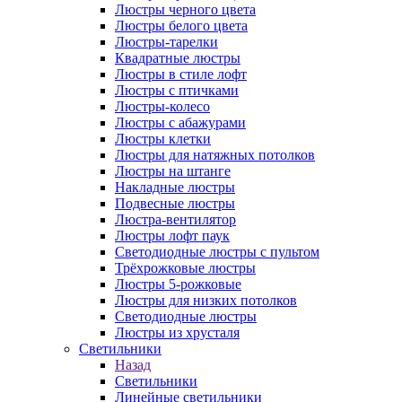
Люстры черного цвета
Люстры белого цвета
Люстры-тарелки
Квадратные люстры
Люстры в стиле лофт
Люстры с птичками
Люстры-колесо
Люстры с абажурами
Люстры клетки
Люстры для натяжных потолков
Люстры на штанге
Накладные люстры
Подвесные люстры
Люстра-вентилятор
Люстры лофт паук
Светодиодные люстры с пультом
Трёхрожковые люстры
Люстры 5-рожковые
Люстры для низких потолков
Cветодиодные люстры
Люстры из хрусталя
Светильники
Назад
Светильники
Линейные светильники