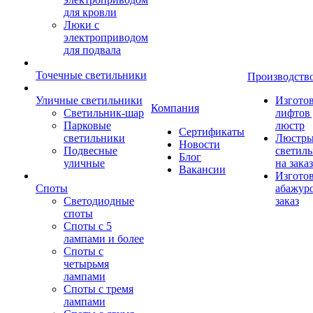
для кровли
Люки с
электроприводом
для подвала
Точечные светильники
Производств
Уличные светильники
Изгото
Компания
Светильник-шар
лифтов 
Парковые
люстр
Сертификаты
светильники
Люстры
Новости
Подвесные
светил
Блог
уличные
на заказ
Вакансии
Изгото
Споты
абажур
Светодиодные
заказ
споты
Споты с 5
лампами и более
Споты с
четырьмя
лампами
Споты с тремя
лампами