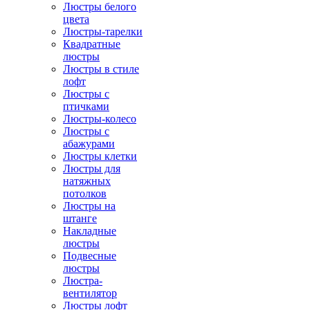
Люстры белого
цвета
Люстры-тарелки
Квадратные
люстры
Люстры в стиле
лофт
Люстры с
птичками
Люстры-колесо
Люстры с
абажурами
Люстры клетки
Люстры для
натяжных
потолков
Люстры на
штанге
Накладные
люстры
Подвесные
люстры
Люстра-
вентилятор
Люстры лофт