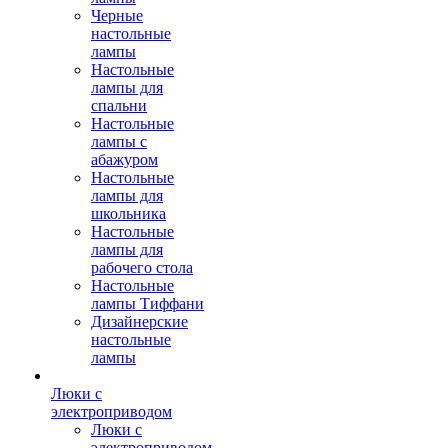
Черные
настольные
лампы
Настольные
лампы для
спальни
Настольные
лампы с
абажуром
Настольные
лампы для
школьника
Настольные
лампы для
рабочего стола
Настольные
лампы Тиффани
Дизайнерские
настольные
лампы
Люки с
электроприводом
Люки с
электроприводом