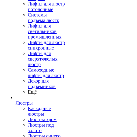
Лифты для люстр
потолочные
Системы
подъема люстр
Лифты для
светильников
промышленных
Лифты для люстр
синхронные
Лифты для
сверхтяжелых
люстр
Самоходные
лифты для люстр
Декор для
подъемников
Ещё
Люстры
Каскадные
люстры
Люстры хром
Люстры под
золото
Люстры синего