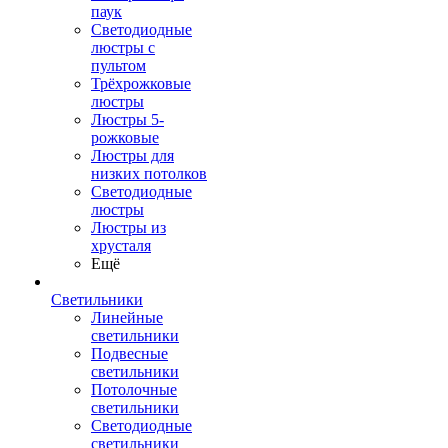
паук
Светодиодные
люстры с
пультом
Трёхрожковые
люстры
Люстры 5-
рожковые
Люстры для
низких потолков
Cветодиодные
люстры
Люстры из
хрусталя
Ещё
Светильники
Линейные
светильники
Подвесные
светильники
Потолочные
светильники
Светодиодные
светильники