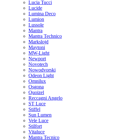
Lucia Tucci
Lucide
Lumina Deco
Lumion
Lussole
Mantra
Mantra Technico
Markslojd
Maytoni
MW-Light
Newport
Novotech
Nowodvorski
Odeon Light
Omnilux
Osgona
Quoizel
Reccagni Angelo
ST Luce
Stiffel
Sun Lumen
Vele Luce
Stilfort
Vitaluce
Mantra Tecnico