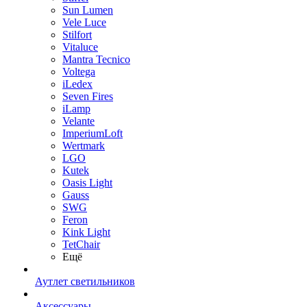
Sun Lumen
Vele Luce
Stilfort
Vitaluce
Mantra Tecnico
Voltega
iLedex
Seven Fires
iLamp
Velante
ImperiumLoft
Wertmark
LGO
Kutek
Oasis Light
Gauss
SWG
Feron
Kink Light
TetСhair
Ещё
Аутлет светильников
Аксессуары