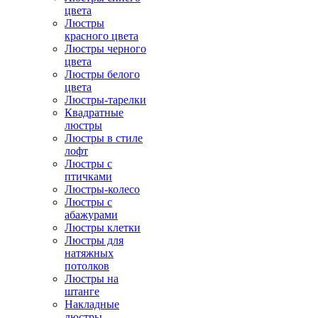
цвета
Люстры
красного цвета
Люстры черного
цвета
Люстры белого
цвета
Люстры-тарелки
Квадратные
люстры
Люстры в стиле
лофт
Люстры с
птичками
Люстры-колесо
Люстры с
абажурами
Люстры клетки
Люстры для
натяжных
потолков
Люстры на
штанге
Накладные
люстры