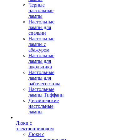
Черные
настольные
лампы
Настольные
лампы для
спальни
Настольные
лампы с
абажуром
Настольные
лампы для
школьника
Настольные
лампы для
рабочего стола
Настольные
лампы Тиффани
Дизайнерские
настольные
лампы
Люки с
электроприводом
Люки с
электроприводом