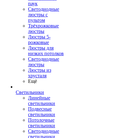
паук
Светодиодные
люстры с
пультом
Трёхрожковые
люстры
Люстры 5-
рожковые
Люстры для
низких потолков
Cветодиодные
люстры
Люстры из
хрусталя
Ещё
Светильники
Линейные
светильники
Подвесные
светильники
Потолочные
светильники
Светодиодные
светильники