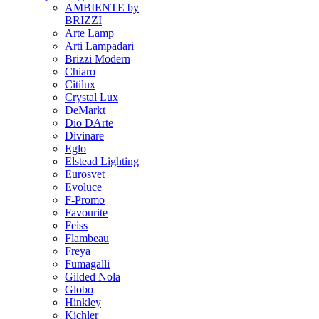
AMBIENTE by
BRIZZI
Arte Lamp
Arti Lampadari
Brizzi Modern
Chiaro
Citilux
Crystal Lux
DeMarkt
Dio DArte
Divinare
Eglo
Elstead Lighting
Eurosvet
Evoluce
F-Promo
Favourite
Feiss
Flambeau
Freya
Fumagalli
Gilded Nola
Globo
Hinkley
Kichler