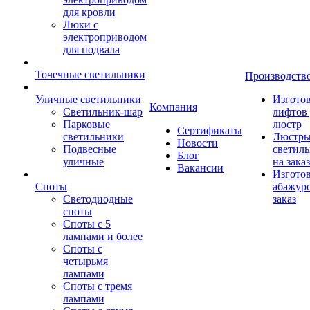
для кровли
Люки с
электроприводом
для подвала
Точечные светильники
Производств
Уличные светильники
Изгото
Компания
Светильник-шар
лифтов 
Парковые
люстр
Сертификаты
светильники
Люстры
Новости
Подвесные
светил
Блог
уличные
на заказ
Вакансии
Изгото
Споты
абажур
Светодиодные
заказ
споты
Споты с 5
лампами и более
Споты с
четырьмя
лампами
Споты с тремя
лампами