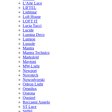
L'Arte Luce
LIFTEL
Lightstar
Loft House
LOFT IT
Lucia Tucci
Lucide
Lumina Deco
Lumion
Lussole
Mantra
Mantra Technico
Markslojd
Maytoni
MW-Light
Newport
Novotech
Nowodvorski
Odeon Light
Omnilux
Osgona
Quoizel
Reccagni Angelo
ST Luce
Stiffel