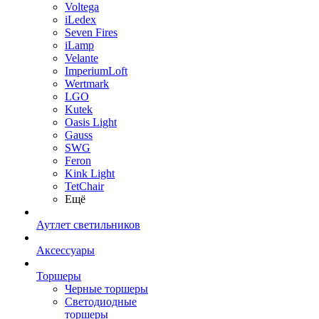
Voltega
iLedex
Seven Fires
iLamp
Velante
ImperiumLoft
Wertmark
LGO
Kutek
Oasis Light
Gauss
SWG
Feron
Kink Light
TetСhair
Ещё
Аутлет светильников
Аксессуары
Торшеры
Черные торшеры
Светодиодные
торшеры