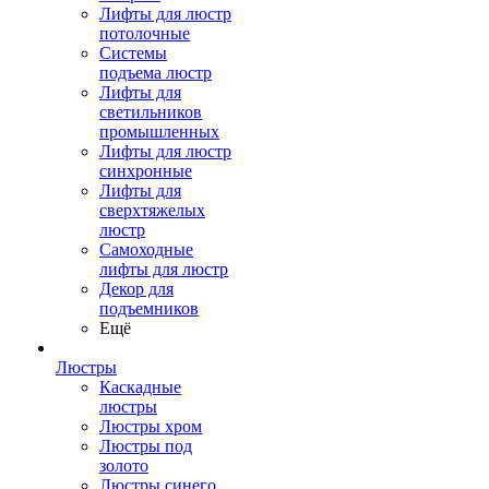
Лифты для люстр
потолочные
Системы
подъема люстр
Лифты для
светильников
промышленных
Лифты для люстр
синхронные
Лифты для
сверхтяжелых
люстр
Самоходные
лифты для люстр
Декор для
подъемников
Ещё
Люстры
Каскадные
люстры
Люстры хром
Люстры под
золото
Люстры синего