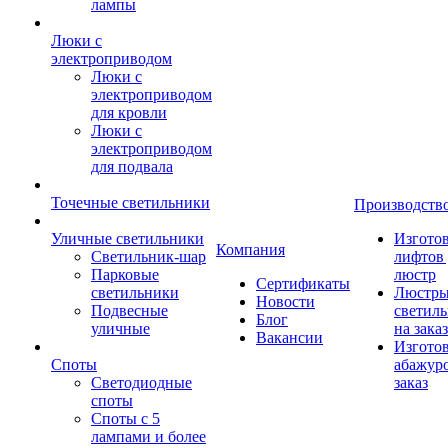
лампы
Люки с
электроприводом
Люки с
электроприводом
для кровли
Люки с
электроприводом
для подвала
Точечные светильники
Производств
Уличные светильники
Изгото
Компания
Светильник-шар
лифтов 
Парковые
люстр
Сертификаты
светильники
Люстры
Новости
Подвесные
светил
Блог
уличные
на заказ
Вакансии
Изгото
Споты
абажур
Светодиодные
заказ
споты
Споты с 5
лампами и более