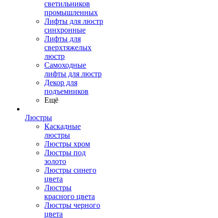
светильников
промышленных
Лифты для люстр
синхронные
Лифты для
сверхтяжелых
люстр
Самоходные
лифты для люстр
Декор для
подъемников
Ещё
Люстры
Каскадные
люстры
Люстры хром
Люстры под
золото
Люстры синего
цвета
Люстры
красного цвета
Люстры черного
цвета