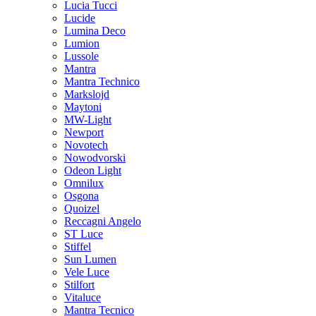
Lucia Tucci
Lucide
Lumina Deco
Lumion
Lussole
Mantra
Mantra Technico
Markslojd
Maytoni
MW-Light
Newport
Novotech
Nowodvorski
Odeon Light
Omnilux
Osgona
Quoizel
Reccagni Angelo
ST Luce
Stiffel
Sun Lumen
Vele Luce
Stilfort
Vitaluce
Mantra Tecnico