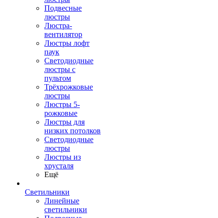
Подвесные
люстры
Люстра-
вентилятор
Люстры лофт
паук
Светодиодные
люстры с
пультом
Трёхрожковые
люстры
Люстры 5-
рожковые
Люстры для
низких потолков
Cветодиодные
люстры
Люстры из
хрусталя
Ещё
Светильники
Линейные
светильники