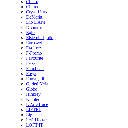
Chiaro
Citilux
Crystal Lux
DeMarkt
Dio DArte
Divinare
Eglo
Elstead Lighting
Eurosvet
Evoluce
F-Promo
Favourite
Feiss
Flambeau
Freya
Fumagalli
Gilded Nola
Globo
Hinkley
Kichler
L'Arte Luce
LIFTEL
Lightstar
Loft House
LOFT IT