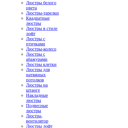
Люстры белого
цвета
Люстры-тарелки
Квадратные
люстры
Люстры в стиле
лофт
Люстры с
птичками
Люстры-колесо
Люстры с
абажурами
Люстры клетки
Люстры для
натяжных
потолков
Люстры на
штанге
Накладные
люстры
Подвесные
люстры
Люстра-
вентилятор
Люстры лофт