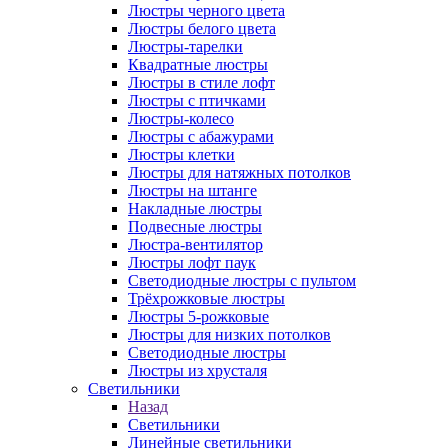
Люстры черного цвета
Люстры белого цвета
Люстры-тарелки
Квадратные люстры
Люстры в стиле лофт
Люстры с птичками
Люстры-колесо
Люстры с абажурами
Люстры клетки
Люстры для натяжных потолков
Люстры на штанге
Накладные люстры
Подвесные люстры
Люстра-вентилятор
Люстры лофт паук
Светодиодные люстры с пультом
Трёхрожковые люстры
Люстры 5-рожковые
Люстры для низких потолков
Cветодиодные люстры
Люстры из хрусталя
Светильники
Назад
Светильники
Линейные светильники