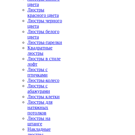
цвета
Люстры
красного цвета
Люстры черного
цвета
Люстры белого
цвета
Люстры-тарелки
Квадратные
люстры
Люстры в стиле
лофт
Люстры с
птичками
Люстры-колесо
Люстры с
абажурами
Люстры клетки
Люстры для
натяжных
потолков
Люстры на
штанге
Накладные
люстры