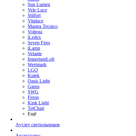
Sun Lumen
Vele Luce
Stilfort
Vitaluce
Mantra Tecnico
Voltega
iLedex
Seven Fires
iLamp
Velante
ImperiumLoft
Wertmark
LGO
Kutek
Oasis Light
Gauss
SWG
Feron
Kink Light
TetСhair
Ещё
Аутлет светильников
Аксессуары