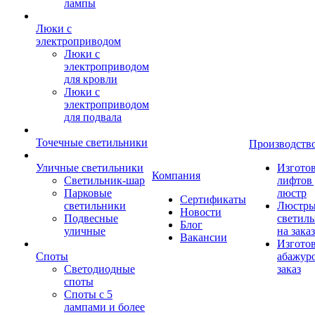
лампы
Люки с
электроприводом
Люки с
электроприводом
для кровли
Люки с
электроприводом
для подвала
Точечные светильники
Производств
Уличные светильники
Изгото
Компания
Светильник-шар
лифтов 
Парковые
люстр
Сертификаты
светильники
Люстры
Новости
Подвесные
светил
Блог
уличные
на заказ
Вакансии
Изгото
Споты
абажур
Светодиодные
заказ
споты
Споты с 5
лампами и более