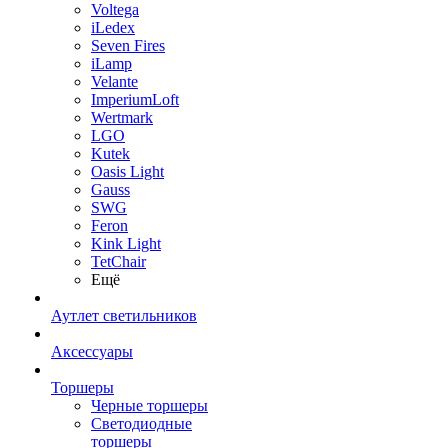
Voltega
iLedex
Seven Fires
iLamp
Velante
ImperiumLoft
Wertmark
LGO
Kutek
Oasis Light
Gauss
SWG
Feron
Kink Light
TetСhair
Ещё
Аутлет светильников
Аксессуары
Торшеры
Черные торшеры
Светодиодные
торшеры