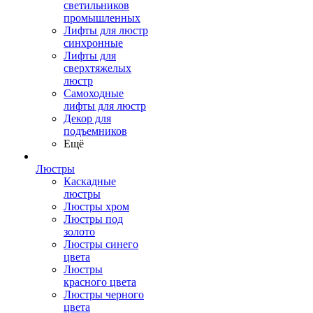
светильников
промышленных
Лифты для люстр
синхронные
Лифты для
сверхтяжелых
люстр
Самоходные
лифты для люстр
Декор для
подъемников
Ещё
Люстры
Каскадные
люстры
Люстры хром
Люстры под
золото
Люстры синего
цвета
Люстры
красного цвета
Люстры черного
цвета