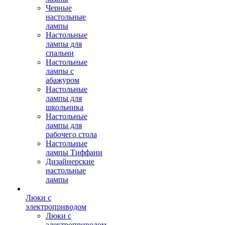
Черные
настольные
лампы
Настольные
лампы для
спальни
Настольные
лампы с
абажуром
Настольные
лампы для
школьника
Настольные
лампы для
рабочего стола
Настольные
лампы Тиффани
Дизайнерские
настольные
лампы
Люки с
электроприводом
Люки с
электроприводом