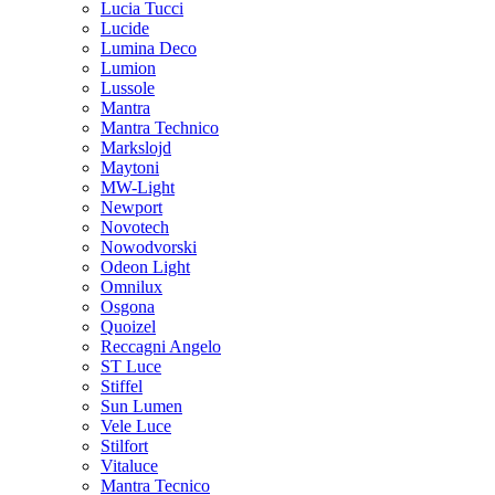
Lucia Tucci
Lucide
Lumina Deco
Lumion
Lussole
Mantra
Mantra Technico
Markslojd
Maytoni
MW-Light
Newport
Novotech
Nowodvorski
Odeon Light
Omnilux
Osgona
Quoizel
Reccagni Angelo
ST Luce
Stiffel
Sun Lumen
Vele Luce
Stilfort
Vitaluce
Mantra Tecnico