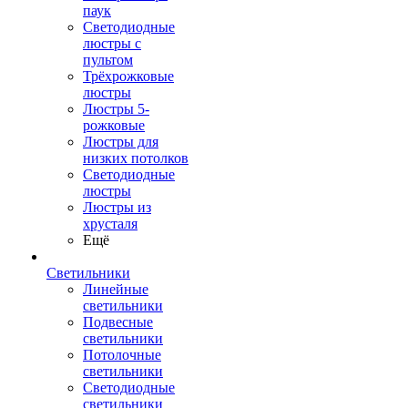
паук
Светодиодные
люстры с
пультом
Трёхрожковые
люстры
Люстры 5-
рожковые
Люстры для
низких потолков
Cветодиодные
люстры
Люстры из
хрусталя
Ещё
Светильники
Линейные
светильники
Подвесные
светильники
Потолочные
светильники
Светодиодные
светильники