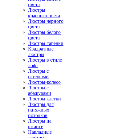
цвета
Люстры
красного цвета
Люстры черного
цвета
Люстры белого
цвета
Люстры-тарелки
Квадратные
люстры
Люстры в стиле
лофт
Люстры с
птичками
Люстры-колесо
Люстры с
абажурами
Люстры клетки
Люстры для
натяжных
потолков
Люстры на
штанге
Накладные
люстры