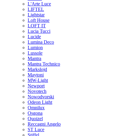
L'Arte Luce
LIFTEL
Lightstar
Loft House
LOFT IT
Lucia Tucci
Lucide
Lumina Deco
Lumion
Lussole
Mantra
Mantra Technico
Markslojd
Maytoni
MW-Light
Newport
Novotech
Nowodvorski
Odeon Light
Omnilux
Osgona
Quoizel
Reccagni Angelo
ST Luce
Stiffel