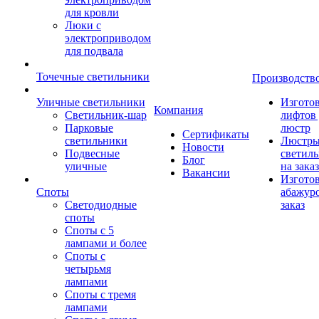
для кровли
Люки с
электроприводом
для подвала
Точечные светильники
Производств
Уличные светильники
Изгото
Компания
Светильник-шар
лифтов 
Парковые
люстр
Сертификаты
светильники
Люстры
Новости
Подвесные
светил
Блог
уличные
на заказ
Вакансии
Изгото
Споты
абажур
Светодиодные
заказ
споты
Споты с 5
лампами и более
Споты с
четырьмя
лампами
Споты с тремя
лампами