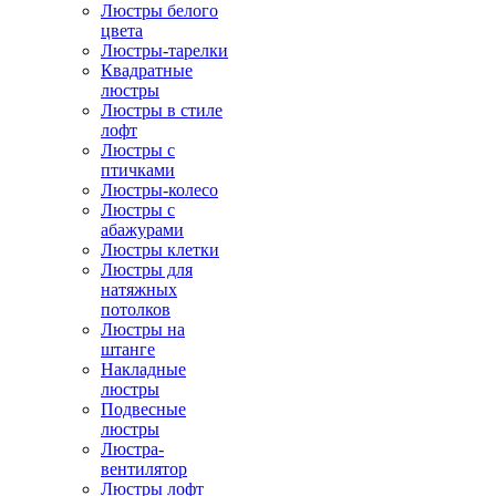
Люстры белого
цвета
Люстры-тарелки
Квадратные
люстры
Люстры в стиле
лофт
Люстры с
птичками
Люстры-колесо
Люстры с
абажурами
Люстры клетки
Люстры для
натяжных
потолков
Люстры на
штанге
Накладные
люстры
Подвесные
люстры
Люстра-
вентилятор
Люстры лофт