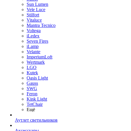
Sun Lumen
Vele Luce
Stilfort
Vitaluce
Mantra Tecnico
Voltega
iLedex
Seven Fires
iLamp
Velante
ImperiumLoft
Wertmark
LGO
Kutek
Oasis Light
Gauss
SWG
Feron
Kink Light
TetСhair
Ещё
Аутлет светильников
Аксессуары