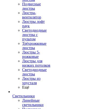
Подвесные
люстры
Люстра-
вентилятор
Люстры лофт
паук
Светодиодные
люстры с
пультом
Трёхрожковые
люстры
Люстры 5-
рожковые
Люстры для
низких потолков
Cветодиодные
люстры
Люстры из
хрусталя
Ещё
Светильники
Линейные
светильники