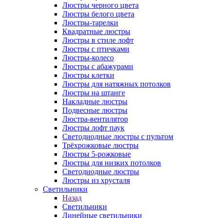
Люстры черного цвета
Люстры белого цвета
Люстры-тарелки
Квадратные люстры
Люстры в стиле лофт
Люстры с птичками
Люстры-колесо
Люстры с абажурами
Люстры клетки
Люстры для натяжных потолков
Люстры на штанге
Накладные люстры
Подвесные люстры
Люстра-вентилятор
Люстры лофт паук
Светодиодные люстры с пультом
Трёхрожковые люстры
Люстры 5-рожковые
Люстры для низких потолков
Cветодиодные люстры
Люстры из хрусталя
Светильники
Назад
Светильники
Линейные светильники