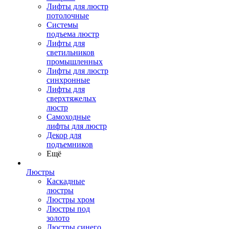
Лифты для люстр
потолочные
Системы
подъема люстр
Лифты для
светильников
промышленных
Лифты для люстр
синхронные
Лифты для
сверхтяжелых
люстр
Самоходные
лифты для люстр
Декор для
подъемников
Ещё
Люстры
Каскадные
люстры
Люстры хром
Люстры под
золото
Люстры синего