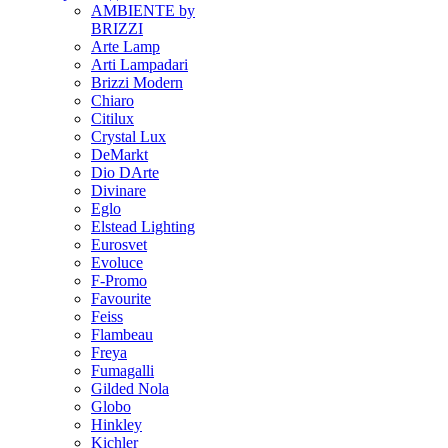
AMBIENTE by
BRIZZI
Arte Lamp
Arti Lampadari
Brizzi Modern
Chiaro
Citilux
Crystal Lux
DeMarkt
Dio DArte
Divinare
Eglo
Elstead Lighting
Eurosvet
Evoluce
F-Promo
Favourite
Feiss
Flambeau
Freya
Fumagalli
Gilded Nola
Globo
Hinkley
Kichler