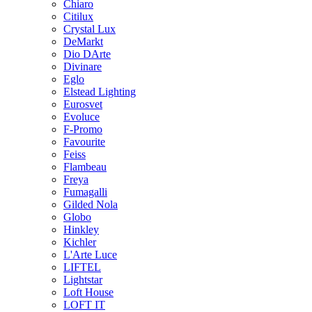
Chiaro
Citilux
Crystal Lux
DeMarkt
Dio DArte
Divinare
Eglo
Elstead Lighting
Eurosvet
Evoluce
F-Promo
Favourite
Feiss
Flambeau
Freya
Fumagalli
Gilded Nola
Globo
Hinkley
Kichler
L'Arte Luce
LIFTEL
Lightstar
Loft House
LOFT IT