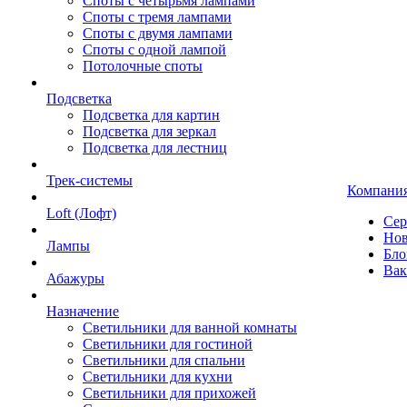
Споты с четырьмя лампами
Споты с тремя лампами
Споты с двумя лампами
Споты с одной лампой
Потолочные споты
Подсветка
Подсветка для картин
Подсветка для зеркал
Подсветка для лестниц
Трек-системы
Компани
Loft (Лофт)
Сер
Нов
Лампы
Бло
Вак
Абажуры
Назначение
Светильники для ванной комнаты
Светильники для гостиной
Светильники для спальни
Светильники для кухни
Светильники для прихожей