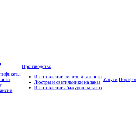
я
Производство
тификаты
Изготовление лифтов для люстр
ости
Услуги
Портфо
Люстры и светильники на заказ
г
Изготовление абажуров на заказ
ансии