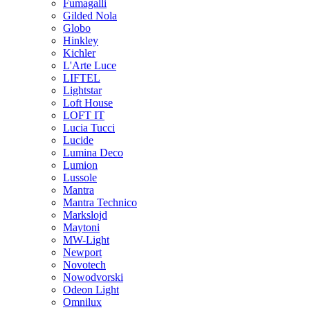
Fumagalli
Gilded Nola
Globo
Hinkley
Kichler
L'Arte Luce
LIFTEL
Lightstar
Loft House
LOFT IT
Lucia Tucci
Lucide
Lumina Deco
Lumion
Lussole
Mantra
Mantra Technico
Markslojd
Maytoni
MW-Light
Newport
Novotech
Nowodvorski
Odeon Light
Omnilux