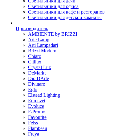
Светильники для дачи
Светильники для офиса
Светильники для кафе и ресторанов
Светильники для детской комнаты
Производитель
AMBIENTE by BRIZZI
Arte Lamp
Arti Lampadari
Brizzi Modern
Chiaro
Citilux
Crystal Lux
DeMarkt
Dio DArte
Divinare
Eglo
Elstead Lighting
Eurosvet
Evoluce
F-Promo
Favourite
Feiss
Flambeau
Freya