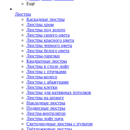
Ещё
Люстры
Каскадные люстры
Люстры хром
Люстры под золото
Люстры синего цвета
Люстры красного цвета
Люстры черного цвета
Люстры белого цвета
Люстры-тарелки
Квадратные люстры
Люстры в стиле лофт
Люстры с птичками
Люстры-колесо
Люстры с абажурами
Люстры клетки
Люстры для натяжных потолков
Люстры на штанге
Накладные люстры
Подвесные люстры
Люстра-вентилятор
Люстры лофт паук
Светодиодные люстры с пультом
Трёхрожковые люстры