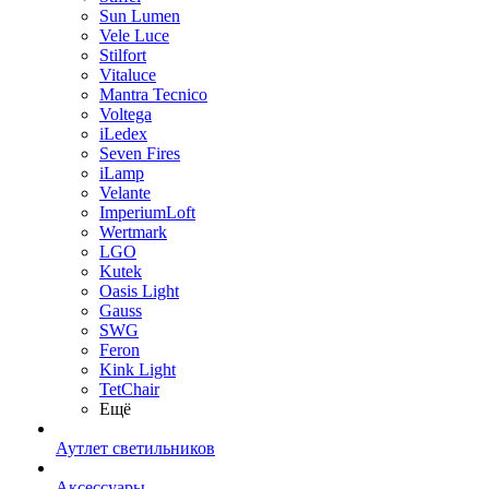
Sun Lumen
Vele Luce
Stilfort
Vitaluce
Mantra Tecnico
Voltega
iLedex
Seven Fires
iLamp
Velante
ImperiumLoft
Wertmark
LGO
Kutek
Oasis Light
Gauss
SWG
Feron
Kink Light
TetСhair
Ещё
Аутлет светильников
Аксессуары