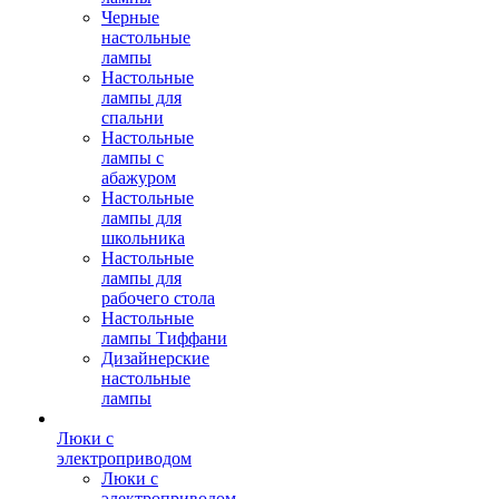
Черные
настольные
лампы
Настольные
лампы для
спальни
Настольные
лампы с
абажуром
Настольные
лампы для
школьника
Настольные
лампы для
рабочего стола
Настольные
лампы Тиффани
Дизайнерские
настольные
лампы
Люки с
электроприводом
Люки с
электроприводом