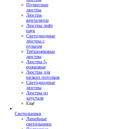
Подвесные
люстры
Люстра-
вентилятор
Люстры лофт
паук
Светодиодные
люстры с
пультом
Трёхрожковые
люстры
Люстры 5-
рожковые
Люстры для
низких потолков
Cветодиодные
люстры
Люстры из
хрусталя
Ещё
Светильники
Линейные
светильники