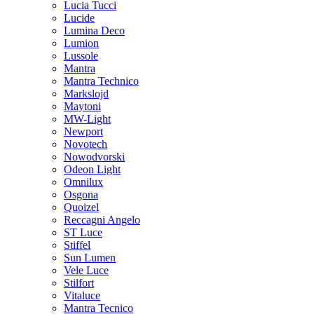
Lucia Tucci
Lucide
Lumina Deco
Lumion
Lussole
Mantra
Mantra Technico
Markslojd
Maytoni
MW-Light
Newport
Novotech
Nowodvorski
Odeon Light
Omnilux
Osgona
Quoizel
Reccagni Angelo
ST Luce
Stiffel
Sun Lumen
Vele Luce
Stilfort
Vitaluce
Mantra Tecnico