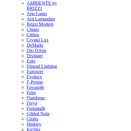
AMBIENTE by
BRIZZI
Arte Lamp
Arti Lampadari
Brizzi Modern
Chiaro
Citilux
Crystal Lux
DeMarkt
Dio DArte
Divinare
Eglo
Elstead Lighting
Eurosvet
Evoluce
F-Promo
Favourite
Feiss
Flambeau
Freya
Fumagalli
Gilded Nola
Globo
Hinkley
Kichler