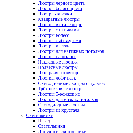
Люстры черного цвета
Люстры белого цвета
Люстры-тарелки
Квадратные люстры
Люстры в стиле лофт
Люстры с птичками
Люстры-колесо
Люстры с абажурами
Люстры клетки
Люстры для натяжных потолков
Люстры на штанге
Накладные люстры
Подвесные люстры
Люстра-вентилятор
Люстры лофт паук
Светодиодные люстры с пультом
Трёхрожковые люстры
Люстры 5-рожковые
Люстры для низких потолков
Cветодиодные люстры
Люстры из хрусталя
Светильники
Назад
Светильники
Линейные светильники