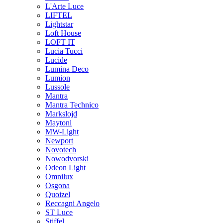
L'Arte Luce
LIFTEL
Lightstar
Loft House
LOFT IT
Lucia Tucci
Lucide
Lumina Deco
Lumion
Lussole
Mantra
Mantra Technico
Markslojd
Maytoni
MW-Light
Newport
Novotech
Nowodvorski
Odeon Light
Omnilux
Osgona
Quoizel
Reccagni Angelo
ST Luce
Stiffel