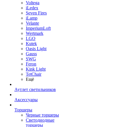
Voltega
iLedex
Seven Fires
iLamp
Velante
ImperiumLoft
Wertmark
LGO
Kutek
Oasis Light
Gauss
SWG
Feron
Kink Light
TetСhair
Ещё
Аутлет светильников
Аксессуары
Торшеры
Черные торшеры
Светодиодные
торшеры