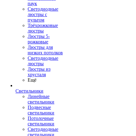
паук
Светодиодные
люстры с
пультом
Трёхрожковые
люстры
Люстры 5-
рожковые
Люстры для
низких потолков
Cветодиодные
люстры
Люстры из
хрусталя
Ещё
Светильники
Линейные
светильники
Подвесные
светильники
Потолочные
светильники
Светодиодные
светильники