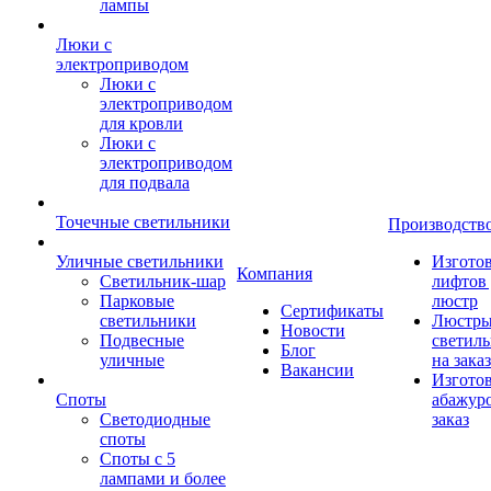
лампы
Люки с
электроприводом
Люки с
электроприводом
для кровли
Люки с
электроприводом
для подвала
Точечные светильники
Производств
Уличные светильники
Изгото
Компания
Светильник-шар
лифтов 
Парковые
люстр
Сертификаты
светильники
Люстры
Новости
Подвесные
светил
Блог
уличные
на заказ
Вакансии
Изгото
Споты
абажур
Светодиодные
заказ
споты
Споты с 5
лампами и более