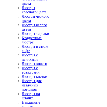
цвета
Люстры
красного цвета
Люстры черного
цвета
Люстры белого
цвета
Люстры-тарелки
Квадратные
люстры
Люстры в стиле
лофт
Люстры с
птичками
Люстры-колесо
Люстры с
абажурами
Люстры клетки
Люстры для
натяжных
потолков
Люстры на
штанге
Накладные
люстры