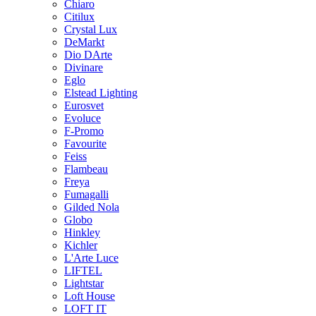
Chiaro
Citilux
Crystal Lux
DeMarkt
Dio DArte
Divinare
Eglo
Elstead Lighting
Eurosvet
Evoluce
F-Promo
Favourite
Feiss
Flambeau
Freya
Fumagalli
Gilded Nola
Globo
Hinkley
Kichler
L'Arte Luce
LIFTEL
Lightstar
Loft House
LOFT IT