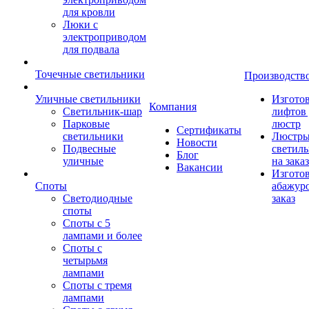
для кровли
Люки с
электроприводом
для подвала
Точечные светильники
Производств
Уличные светильники
Изгото
Компания
Светильник-шар
лифтов 
Парковые
люстр
Сертификаты
светильники
Люстры
Новости
Подвесные
светил
Блог
уличные
на заказ
Вакансии
Изгото
Споты
абажур
Светодиодные
заказ
споты
Споты с 5
лампами и более
Споты с
четырьмя
лампами
Споты с тремя
лампами