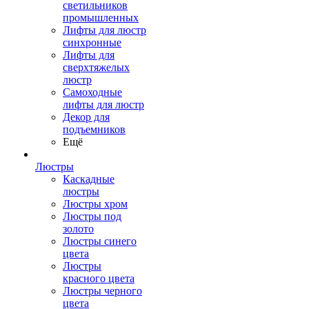
светильников
промышленных
Лифты для люстр
синхронные
Лифты для
сверхтяжелых
люстр
Самоходные
лифты для люстр
Декор для
подъемников
Ещё
Люстры
Каскадные
люстры
Люстры хром
Люстры под
золото
Люстры синего
цвета
Люстры
красного цвета
Люстры черного
цвета