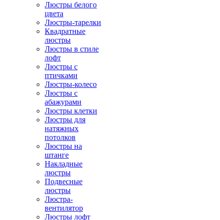
Люстры белого
цвета
Люстры-тарелки
Квадратные
люстры
Люстры в стиле
лофт
Люстры с
птичками
Люстры-колесо
Люстры с
абажурами
Люстры клетки
Люстры для
натяжных
потолков
Люстры на
штанге
Накладные
люстры
Подвесные
люстры
Люстра-
вентилятор
Люстры лофт