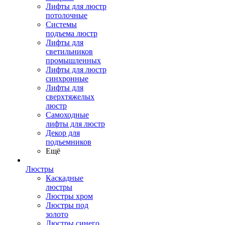
Лифты для люстр
потолочные
Системы
подъема люстр
Лифты для
светильников
промышленных
Лифты для люстр
синхронные
Лифты для
сверхтяжелых
люстр
Самоходные
лифты для люстр
Декор для
подъемников
Ещё
Люстры
Каскадные
люстры
Люстры хром
Люстры под
золото
Люстры синего